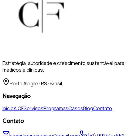
Estratégia, autoridade e crescimento sustentável para
médicos e clínicas.
Porto Alegre
·
RS
· Brasil
Navegação
Início
A CF
Serviços
Programas
Cases
Blog
Contato
Contato
cfmarketingmedico@gmail.com
(51) 99134-7652